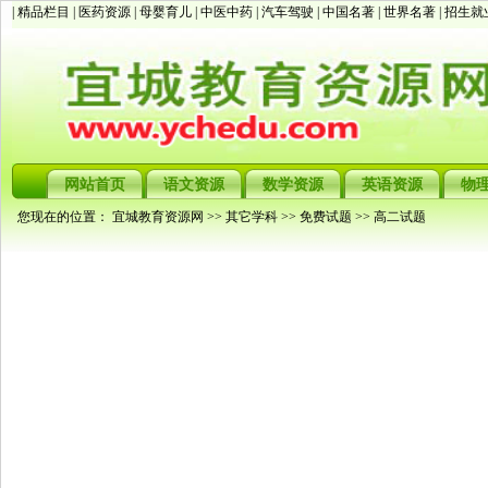
| 精品栏目 |
医药资源
|
母婴育儿
|
中医中药
|
汽车驾驶
|
中国名著
|
世界名著
|
招生就
网站首页
语文资源
数学资源
英语资源
物
您现在的位置：
宜城教育资源网
>>
其它学科
>>
免费试题
>>
高二试题